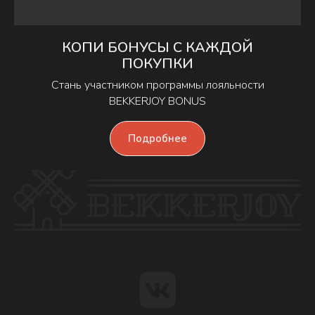
Заказать
КОПИ БОНУСЫ С КАЖДОЙ
ПОКУПКИ
Стань участником программы лояльности
ИНН: 100124725010
BEKKERJOY BONUS
ОГРН: 322784700176521
ИП: Стояновская Е.А.
Подробнее
185031 Республика Карелия,
г. Петрозаводск, Шуйское шоссе 4А
✆ 720-720
Оферта
Политика конфиденциальности
Согласие на обработку персональных данных