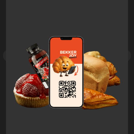
Эклер фисташка-малина
115
₽
/
1 шт