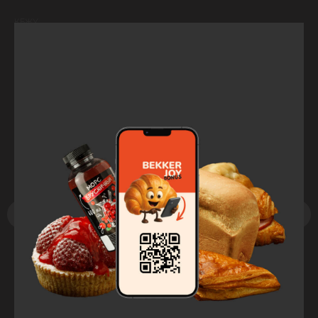
КБЖУ:
Б — 0,08 г; Ж — 0, г; У — 7 г; 28,67 Ккал/100 г