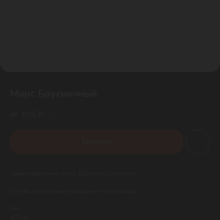
Морс Брусничный
109
₽
/
1 шт
Заказать
Свежесваренный морс. Брусника с сахаром.
Состав: с/м брусника, сахарный песок, вода.
Вес:
400 мл