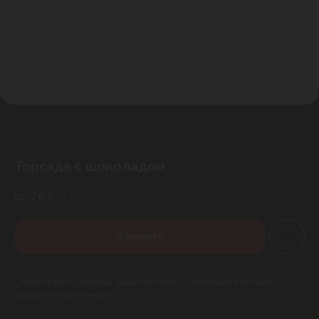
Торсаде с шоколадом
76
₽
/
1 шт
Заказать
Слоеное тесто, нежный заварной крем и шоколадная крошка.
Идеальное сочетание!