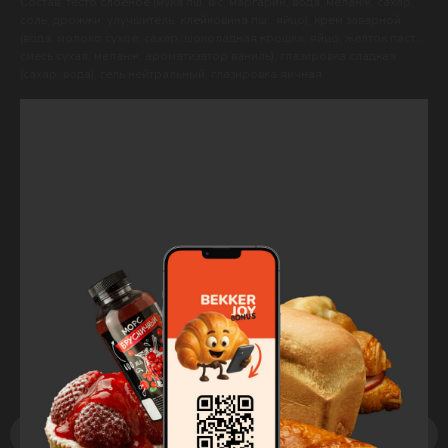
Состав: тесто слоёное (мука пш. в/с, маргарин, вода, меланж, сахар,
соль, дрожжи, улучшитель, клейковина пш., яйцо), крем заварной
(вода, молоко сухое, сахар, шоколадная крошка, яйцо, желток паст.,
смесь сухая, меланж, ароматизатор ваниль), глазировка сладкая
(сахар, вода), гель нейтральный, глазировка яичная.
Вес:
90 гр
КБЖУ:
Б — 3,8 г; Ж — 13,6 г; У — 33,7 г; 273,7 Ккал/100 г