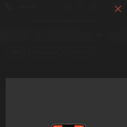
720-720
Главная
Готовая продукция BekkerJoy
/
Назад
Вся продукция
Мороженое