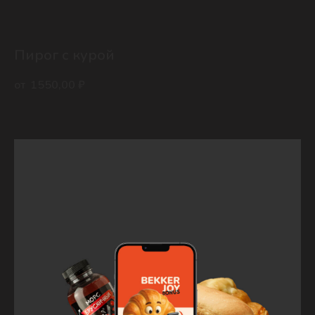
Пирог с курой
1550,00
₽
Заказать
Сытный пирог с куриным филе су-вид и ароматной зеленью.
Состав: филе куриное су-вид, мука пшеничная в/с, вода, сахар белый,
яичный продукт (меланж пастеризованный), маргарин 82%, петрушка
свежая, дрожжи хлебопекарные, соль, масло сливочное 82,5%,
масло подсолнечное рафинированное дезодорированное, молоко
сухое 26%, комплексная пищевая добавка, улучшитель
хлебопекарный.
Вес:
960 гр / 1400 гр