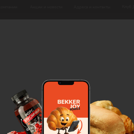
Клуб Добрых Дел
и
Акции и новости
Адреса и контакты
Вафли Венские
82
₽
/
1 шт
Заказать
Всеми любимые ароматные ва
пудрой.
Состав: мука пш. в/с, вода сах
приготовления кексов и вафел
масло сливочное, сахарная пу