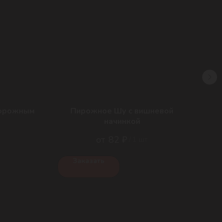
ворожным
Пирожное Шу c вишневой
начинкой
82
₽
/
1 шт
Заказать