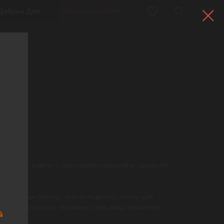
Бонусная система
нильные вафли с хрустящей корочкой и сахарной
ар, меланж пастер., масло подсолн., смесь для
ь, ароматизатор «ваниль», соль, пищ. краситель,
дра.