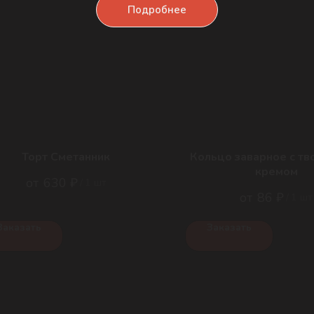
Подробнее
Торт Сметанник
Кольцо заварное с т
кремом
630
₽
/
1 шт
86
₽
/
1 шт
Заказать
Заказать