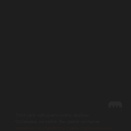
185031 Республика Карелия,
г. Петрозаводск, Шуйское шоссе 4А
Разработка сайта
Оферта
Этот сайт собирает cookie-файлы
Оставаясь на сайте, Вы даете согласие
согласие на обработку своих персональных