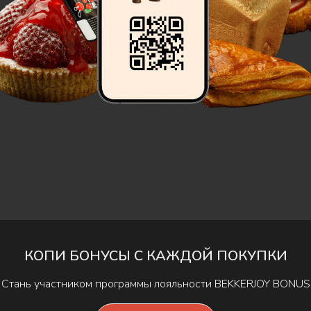
Вес:
90 г
КБЖУ:
Б — 4,1 г; Ж — 18,9 г; У — 38,7
КОПИ БОНУСЫ С КАЖДОЙ ПОКУПКИ
Стань участником программы лояльности BEKKERJOY BONUS