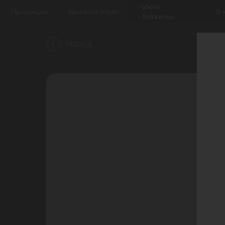
Работа
Продукция
Заказной отдел
О компани
в BekkerJoy
Назад