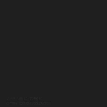
ИНН: 100124725010
ОГРН: 322784700176521
ИП: Стояновская Е.А.
✆ 720-720
Политика конфиденциальности
Согласие