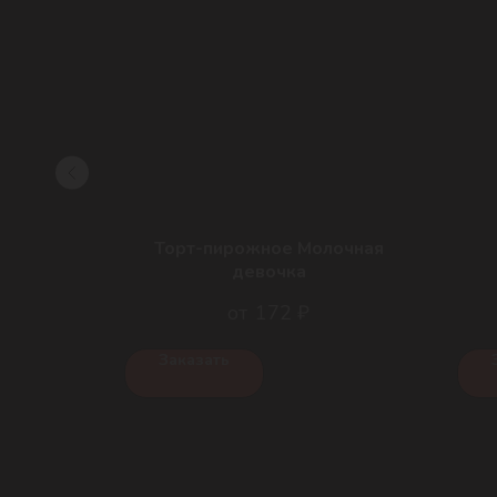
 чиа
Торт-пирожное Молочная
девочка
172
₽
Заказать