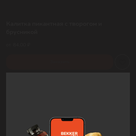
Калитка пикантная с творогом и
брусникой
84,00
₽
Заказать
Калитка из пшеничной муки со сладкой творожно-брусничной
начинкой, поверхность покрыта сахарным сиропом.
Состав: тесто (мука пшеничная в/с, кефир 2,5%, маргарин столовый
82%, соль, пекарский порошок), начинка (продукт с заменителем
молочного жира 30%, творог 9%, молокосодержащий продукт с
заменителем молочного жира, брусника свежемороженая, сахар
белый, вода, малина свежемороженая, стабилизатор (Е1422),
сахарная пудра, ароматизатор «Ваниль», лимонная кислота),
глазировка (меланж пастеризованный, сметана 20%, вода, сахар