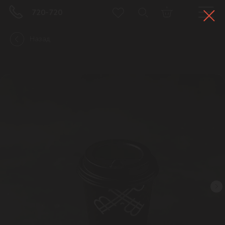
720-720
Назад