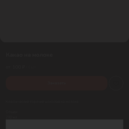
Какао на молоке
100
₽
/
1 шт
Заказать
Классический горячий шоколад на молоке.
Объем:
200 мл