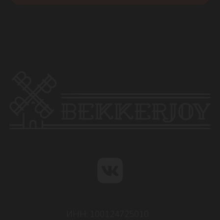
ОГРН: 322784700176521
ИП: Стояновская Е.А.
185031 Республика Карелия,
г. Петрозаводск, Шуйское шоссе 4А
✆ 720-720
Оферта
Политика конфиденциальности
Согласие на обработку персональных данных
Пользовательское соглашение
Разработка сайта