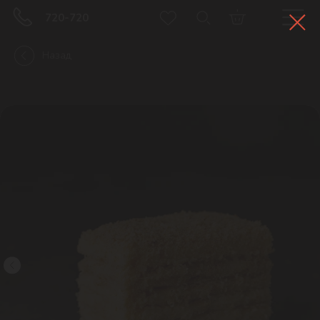
720-720
Назад