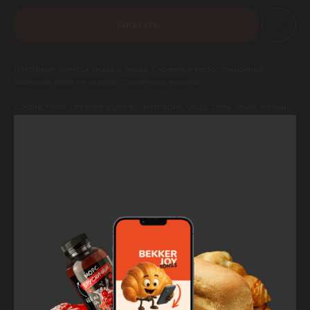
Заказать
Наполеон хочется снова и снова. Слоенное тесто, сливочный
заварной крем на основе сгущенного молока.
Состав: тесто слоёное (мука в/с, маргарин, уксус, соль, сахар белый,
ароматизатор ром, меланж пастер.), крем заварной (сливки 34%,
молоко сухое 26%, вода, меланж пастер., масло слив. 82,5%, молоко
сгущенное, сахар белый, ароматизатор ваниль).
Вес:
120 (один кусочек)/480гр
КБЖУ:
Б — 4,8 г; Ж — 22,0 г; У — 33,8 г; 352 Ккал/100 г