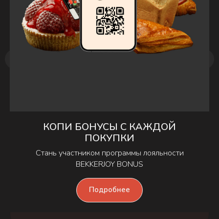
КОПИ БОНУСЫ С КАЖДОЙ
ПОКУПКИ
Стань участником программы лояльности
BEKKERJOY BONUS
Сабле-бретон с голубикой
199
₽
/
1 шт
Подробнее
Заказать
ИНН: 100124725010