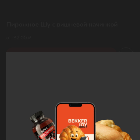
Пирожное Шу c вишневой начинкой
82,00
₽
Заказать
Воздушное заварное тесто со взбитыми сливками и вишней, легкое
наслаждение.
Состав: заварное тесто (мука в/с, меланж, молоко, вода, маргарин,
сахар, соль), тесто песочное (мука в/с, соль, масло слив., сахарная
пудра, меланж, пекарский порошок), взбитые сливки, вишневый фян.
Вес:
65 гр
КБЖУ:
Б — 4,5 г, Ж — 28,8 г, У -25,4 г, 382,6 Ккал/100 гр