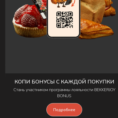
ИНН: 100124725010
ОГРН: 322784700176521
ИП: Стояновская Е.А.
185031 Республика Карелия,
г. Петрозаводск, Шуйское шоссе 4А
КОПИ БОНУСЫ С КАЖДОЙ ПОКУПКИ
Стань участником программы лояльности BEKKERJOY
✆ 720-720
BONUS
Оферта
Подробнее
Политика конфиденциальности