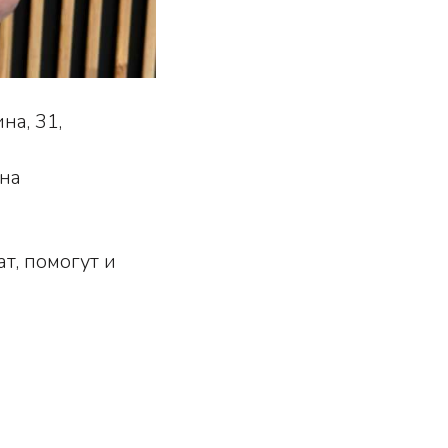
на, 31,
 на
т, помогут и